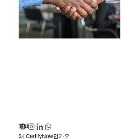
기업
왜 CertifyNow인가요