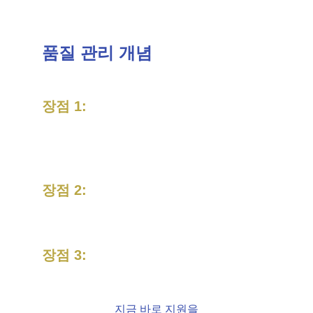
품질 관리 개념
장점 1:
전문성
 – 
모범 사례를 내용 및 방법론적
으로 반영
장점 2:
유연성
 – 귀사
의 기업 요구사항에 맞춤화
장점 3:
증명
 –
 조직 의무 이행
지금 바로 지원을